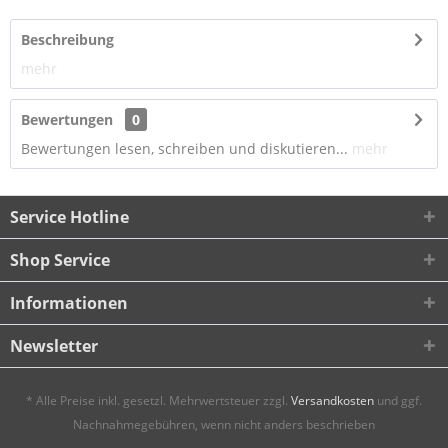
Beschreibung
mehr
Bewertungen
0
Bewertungen lesen, schreiben und diskutieren...
mehr
Service Hotline
Shop Service
Informationen
Newsletter
* Alle Preise inkl. gesetzl. Mehrwertsteuer zzgl.
Versandkosten
und ggf.
Nachnahmegebühren, wenn nicht anders beschrieben